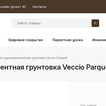
изайн проект 3D
Контакты
Ковровое покрытие
Паркетная доска
Инжене
я однокомпонентная грунтовка Veccio Parquet
нтная грунтовка Veccio Parqu
Тип химии