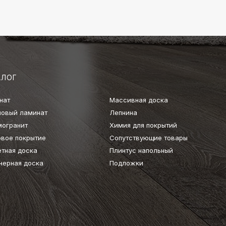
АЛОГ
нат
Массивная доска
ловый ламинат
Лепнина
могранит
Химия для покрытий
овое покрытие
Сопутствующие товары
етная доска
Плинтус напольный
нерная доска
Подложки