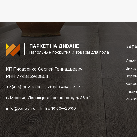
ПАРКЕТ НА ДИВАНЕ
КАТ
Напольные покрытия и товары для пола
Лами
Вини
ИП Писаренко Сергей Геннадьевич
Кера
ИНН 774345943864
Ковр
+7(495) 902-6736
+7(968) 404-6737
Парк
г. Москва, Ленинградское шоссе, д. 36 к.1
Инже
info@panadi.ru
Пн-Вс 10:00—20:00