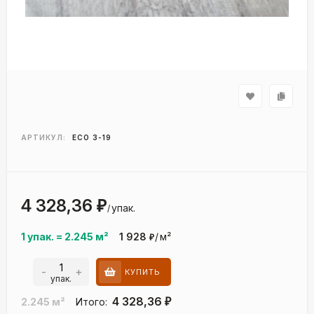
АРТИКУЛ:
ECO 3-19
4 328,36
₽
упак.
/
1 упак.
=
2.245
м²
1 928
/
м²
₽
-
+
КУПИТЬ
упак.
4 328,36
2.245
м²
Итого:
₽