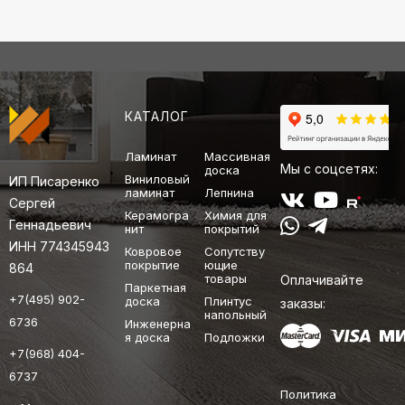
КАТАЛОГ
Ламинат
Массивная
Мы с соцсетях:
доска
Виниловый
ИП Писаренко
ламинат
Лепнина
Сергей
Керамогра
Химия для
Геннадьевич
нит
покрытий
ИНН 774345943
Ковровое
Сопутству
покрытие
ющие
864
товары
Оплачивайте
Паркетная
+7(495) 902-
доска
Плинтус
заказы:
напольный
6736
Инженерна
я доска
Подложки
+7(968) 404-
6737
Политика