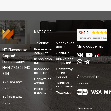
КАТАЛОГ
Ламинат
Массивная
Мы с соцсетях:
доска
Виниловый
ИП Писаренко
ламинат
Лепнина
Сергей
Керамогра
Химия для
Геннадьевич
нит
покрытий
ИНН 774345943
Ковровое
Сопутству
покрытие
ющие
864
товары
Оплачивайте
Паркетная
+7(495) 902-
доска
Плинтус
заказы:
напольный
6736
Инженерна
я доска
Подложки
+7(968) 404-
6737
Политика