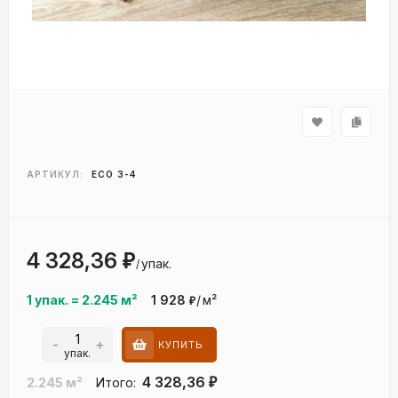
АРТИКУЛ:
ECO 3-4
4 328,36
₽
упак.
/
1 упак.
=
2.245
м²
1 928
/
м²
₽
-
+
КУПИТЬ
упак.
4 328,36
2.245
м²
Итого:
₽