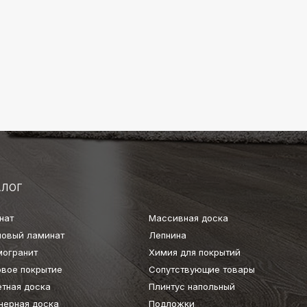
АЛОГ
нат
Массивная доска
ловый ламинат
Лепнина
могранит
Химия для покрытий
овое покрытие
Сопутствующие товары
етная доска
Плинтус напольный
нерная доска
Подложки