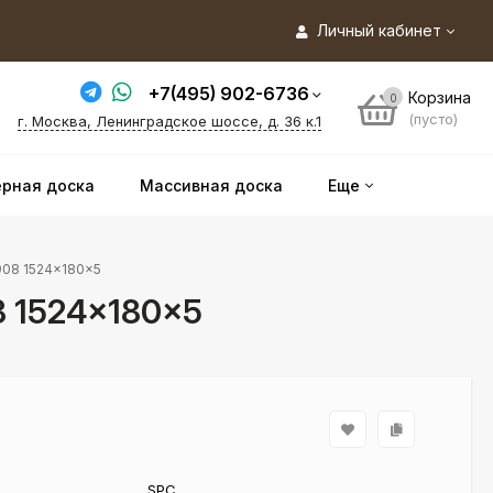
Личный кабинет
+7(495) 902-6736
Корзина
0
(пусто)
г. Москва, Ленинградское шоссе, д. 36 к.1
рная доска
Массивная доска
Еще
1908 1524×180×5
8 1524×180×5
SPC