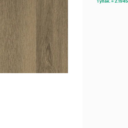
1 упак.
=
2.194