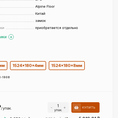
Alpine Floor
Китай
замок
жки
приобретается отдельно
ТИКИ
мм
1524×180×4мм
1524×180×8мм
1-1908
₽
-
+
КУПИТЬ
упак.
/
упак.