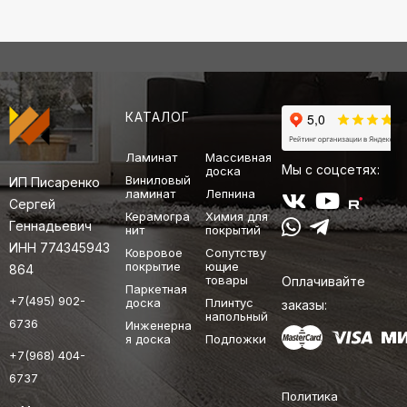
КАТАЛОГ
Ламинат
Массивная
Мы с соцсетях:
доска
Виниловый
ИП Писаренко
ламинат
Лепнина
Сергей
Керамогра
Химия для
Геннадьевич
нит
покрытий
ИНН 774345943
Ковровое
Сопутству
покрытие
ющие
864
товары
Оплачивайте
Паркетная
+7(495) 902-
доска
Плинтус
заказы:
напольный
6736
Инженерна
я доска
Подложки
+7(968) 404-
6737
Политика