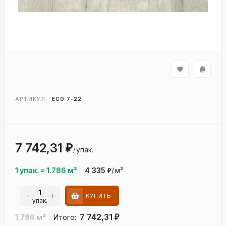
АРТИКУЛ:
ECO 7-22
7 742,31
₽
упак.
/
1 упак.
=
1.786
м²
4 335
/
м²
₽
-
+
КУПИТЬ
упак.
7 742,31
1.786
м²
Итого:
₽