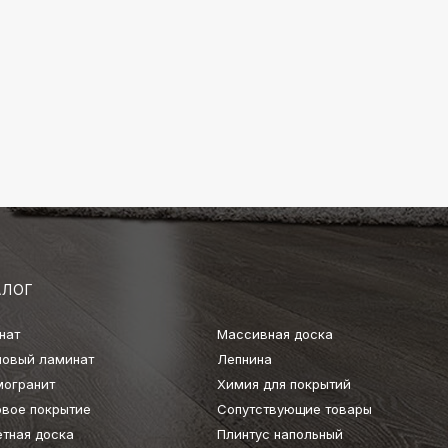
АЛОГ
нат
Массивная доска
ловый ламинат
Лепнина
могранит
Химия для покрытий
овое покрытие
Сопутствующие товары
етная доска
Плинтус напольный