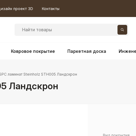
изайн проект 3D
Контакты
Ковровое покрытие
Паркетная доска
Инжене
SPC ламинат Steinholz STH005 Ландскрон
05 Ландскрон
Вид покрытия