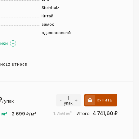
Steinholz
Китай
замок
однополосный
ТИКИ
NHOLZ STH005
₽
-
+
КУПИТЬ
упак.
/
упак.
4 741,60
1.756
м²
Итого:
₽
8
м²
2 699
/
м²
₽