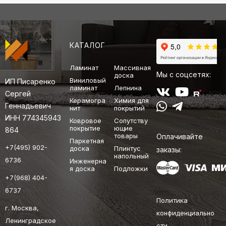
КАТАЛОГ
Ламинат
Массивная
Мы с соцсетях:
доска
Виниловый
ИП Писаренко
ламинат
Лепнина
Сергей
Керамогра
Химия для
Геннадьевич
нит
покрытий
ИНН 774345943
Ковровое
Сопутству
покрытие
ющие
864
товары
Оплачивайте
Паркетная
+7(495) 902-
доска
Плинтус
заказы:
напольный
6736
Инженерна
я доска
Подложки
+7(968) 404-
6737
Политика
г. Москва,
конфиденциально
Ленинградское
сти