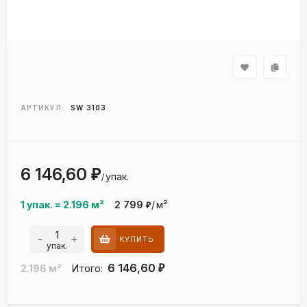
АРТИКУЛ:
SW 3103
6 146,60
₽
упак.
/
1 упак.
=
2.196
м²
2 799
/
м²
₽
-
+
КУПИТЬ
упак.
6 146,60
2.196
м²
Итого:
₽