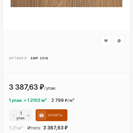
АРТИКУЛ:
SWP 2016
3 387,63
₽
упак.
/
1 упак.
=
1.2103
м²
2 799
/
м²
₽
-
+
КУПИТЬ
упак.
3 387,63
1.21
м²
Итого:
₽