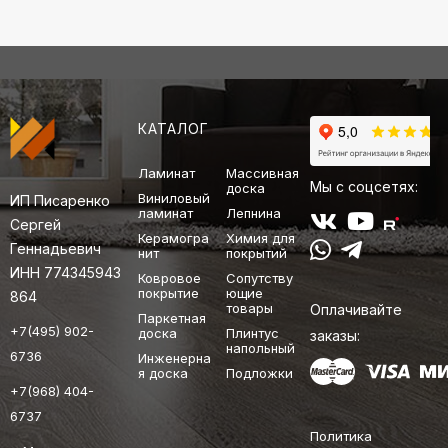
КАТАЛОГ
Ламинат
Массивная
Мы с соцсетях:
доска
Виниловый
ИП Писаренко
ламинат
Лепнина
Сергей
Керамогра
Химия для
Геннадьевич
нит
покрытий
ИНН 774345943
Ковровое
Сопутству
покрытие
ющие
864
товары
Оплачивайте
Паркетная
+7(495) 902-
доска
Плинтус
заказы:
напольный
6736
Инженерна
я доска
Подложки
+7(968) 404-
6737
Политика