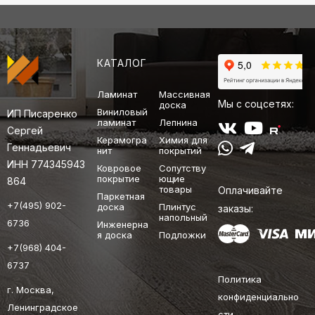
КАТАЛОГ
Ламинат
Массивная
Мы с соцсетях:
доска
Виниловый
ИП Писаренко
ламинат
Лепнина
Сергей
Керамогра
Химия для
Геннадьевич
нит
покрытий
ИНН 774345943
Ковровое
Сопутству
покрытие
ющие
864
товары
Оплачивайте
Паркетная
+7(495) 902-
доска
Плинтус
заказы:
напольный
6736
Инженерна
я доска
Подложки
+7(968) 404-
6737
Политика
г. Москва,
конфиденциально
Ленинградское
сти