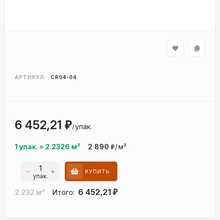
АРТИКУЛ:
CR04-04
6 452,21
₽
упак.
/
1 упак.
=
2.2326
м²
2 890
/
м²
₽
-
+
КУПИТЬ
упак.
6 452,21
2.232
м²
Итого:
₽