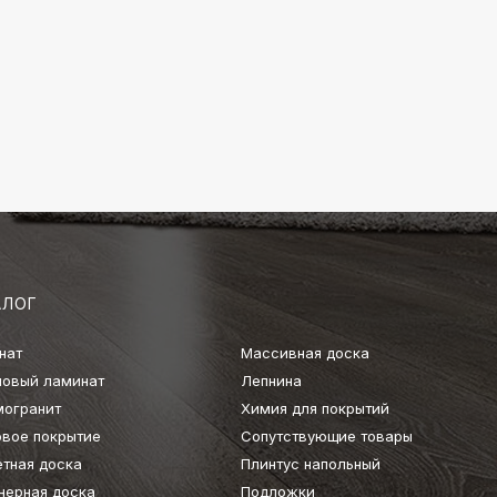
АЛОГ
нат
Массивная доска
ловый ламинат
Лепнина
могранит
Химия для покрытий
овое покрытие
Сопутствующие товары
етная доска
Плинтус напольный
нерная доска
Подложки