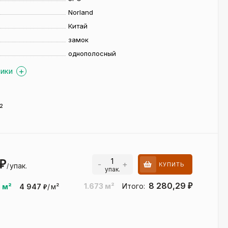
Norland
Китай
замок
однополосный
ТИКИ
-2
₽
-
+
КУПИТЬ
упак.
/
упак.
8 280,29
1.673
м²
Итого:
₽
8
м²
4 947
/
м²
₽