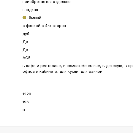
приобретается отдельно
гладкая
тёмный
с фаской с 4-х сторон
дуб
Да
Да
AC5
в кафе и ресторане, в комнате/спальне, в детскую, в п
офиса и кабинета, для кухни, для ванной
1220
196
8