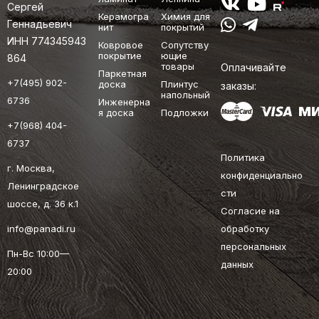
Сергей
Керамогра
Химия для
Геннадьевич
нит
покрытий
ИНН 774345943
Ковровое
Сопутству
покрытие
ющие
864
товары
Оплачивайте
Паркетная
+7(495) 902-
доска
Плинтус
заказы:
напольный
6736
Инженерна
я доска
Подложки
+7(968) 404-
6737
Политика
г. Москва,
конфиденциально
Ленинградское
сти
шоссе, д. 36 к.1
Согласие на
info@panadi.ru
обработку
персональных
Пн-Вс 10:00—
данных
20:00