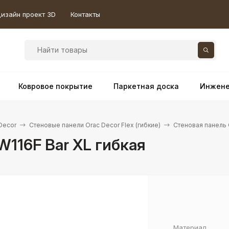
изайн проект 3D
Контакты
Ковровое покрытие
Паркетная доска
Инжене
Decor
Стеновые панели Orac Decor Flex (гибкие)
Стеновая панель 
W116F Bar XL гибкая
Материал