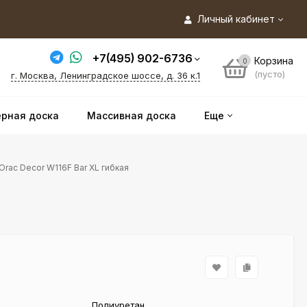
Личный кабинет
+7(495) 902-6736
Корзина
0
(пусто)
г. Москва, Ленинградское шоссе, д. 36 к.1
рная доска
Массивная доска
Еще
Orac Decor W116F Bar XL гибкая
Полиуретан