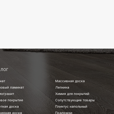
АЛОГ
нат
Массивная доска
ловый ламинат
Лепнина
могранит
Химия для покрытий
овое покрытие
Сопутствующие товары
етная доска
Плинтус напольный
нерная доска
Подложки