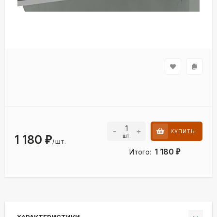
-
+
КУПИТЬ
шт.
1 180
₽
шт.
/
1 180
Итого:
₽