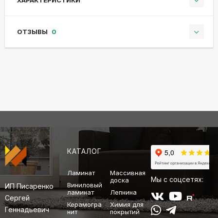
ХАРАКТЕРИСТИКИ
ОТЗЫВЫ
0
КАТАЛОГ
Ламинат
Массивная
Мы с соцсетях:
доска
Виниловый
ИП Писаренко
ламинат
Лепнина
Сергей
Керамогра
Химия для
Геннадьевич
нит
покрытий