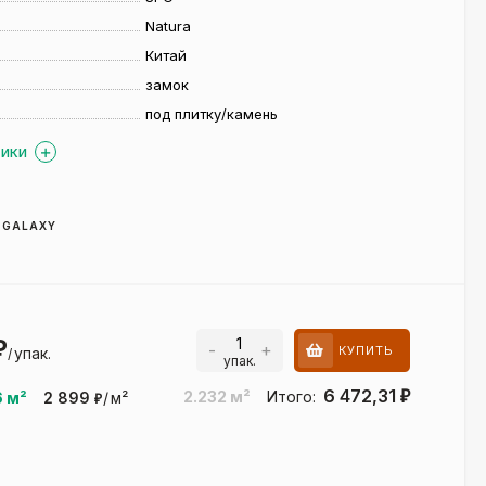
Natura
Китай
замок
под плитку/камень
ТИКИ
 GALAXY
₽
-
+
КУПИТЬ
упак.
/
упак.
6 472,31
2.232
м²
Итого:
₽
6
м²
2 899
/
м²
₽