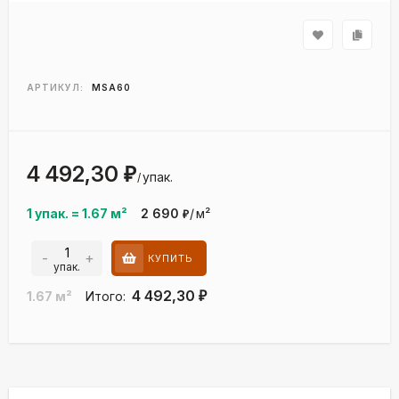
АРТИКУЛ:
MSA60
4 492,30
₽
упак.
/
1 упак.
=
1.67
м²
2 690
/
м²
₽
-
+
КУПИТЬ
упак.
4 492,30
1.67
м²
Итого:
₽