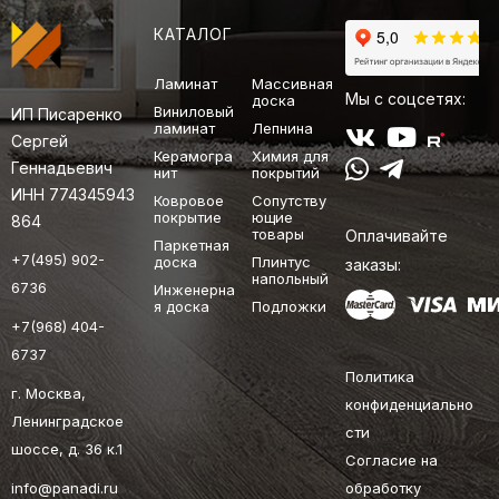
КАТАЛОГ
Ламинат
Массивная
Мы с соцсетях:
доска
Виниловый
ИП Писаренко
ламинат
Лепнина
Сергей
Керамогра
Химия для
Геннадьевич
нит
покрытий
ИНН 774345943
Ковровое
Сопутству
покрытие
ющие
864
товары
Оплачивайте
Паркетная
+7(495) 902-
доска
Плинтус
заказы:
напольный
6736
Инженерна
я доска
Подложки
+7(968) 404-
6737
Политика
г. Москва,
конфиденциально
Ленинградское
сти
шоссе, д. 36 к.1
Согласие на
info@panadi.ru
обработку