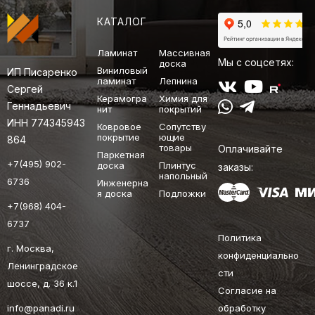
КАТАЛОГ
Ламинат
Массивная
Мы с соцсетях:
доска
Виниловый
ИП Писаренко
ламинат
Лепнина
Сергей
Керамогра
Химия для
Геннадьевич
нит
покрытий
ИНН 774345943
Ковровое
Сопутству
покрытие
ющие
864
товары
Оплачивайте
Паркетная
+7(495) 902-
доска
Плинтус
заказы:
напольный
6736
Инженерна
я доска
Подложки
+7(968) 404-
6737
Политика
г. Москва,
конфиденциально
Ленинградское
сти
шоссе, д. 36 к.1
Согласие на
info@panadi.ru
обработку