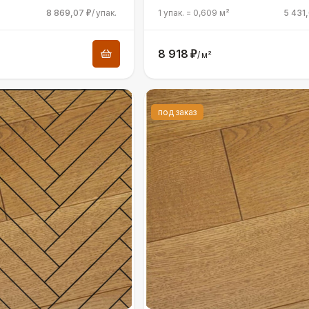
8 869,07
/
упак.
1 упак.
=
0,609
м²
5 431
₽
8 918
₽
/
м²
под заказ