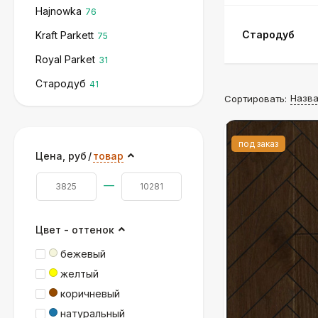
Hajnowka
76
Стародуб
Kraft Parkett
75
Royal Parket
31
Стародуб
41
Назв
Сортировать:
под заказ
Цена,
руб
/
товар
—
Цвет - оттенок
бежевый
желтый
коричневый
натуральный