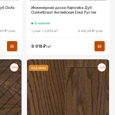
уб Diofa
Инженерная доска Hajnowka Дуб
Dunkelbraun Английская Елка Рустик
В наличии
,07
/
упак.
1 упак.
=
0,609
м²
5 431,06
/
упак.
₽
₽
8 918
₽
/
м²
-14%
-14%
под заказ