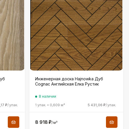
Дуб
Инженерная доска Hajnowka Дуб
Cognac Английская Елка Рустик
В наличии
,17
/
упак.
1 упак.
=
0,609
м²
5 431,06
/
упак.
₽
₽
8 918
₽
/
м²