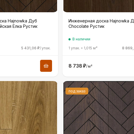
ска Hajnowka Дуб
Инженерная доска Hajnowka 
йская Елка Рустик
Chocolate Рустик
В наличии
5 431,06
/
упак.
1 упак.
=
1,015
м²
8 869
₽
8 738
₽
/
м²
под заказ