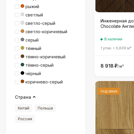
рыжий
светлый
Инженерная до
светло-серый
Chocolate Англи
светло-коричневый
В наличии
серый
тёмный
1 упак.
=
0,609
м²
тёмно-коричневый
тёмно-серый
8 918
₽
/
м²
чёрный
коричнево-серый
под заказ
Страна
Китай
Польша
Россия