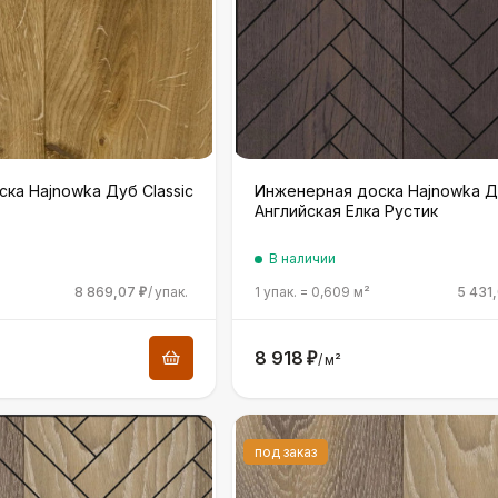
ка Hajnowka Дуб Classic
Инженерная доска Hajnowka Д
Английская Елка Рустик
В наличии
8 869,07
/
упак.
1 упак.
=
0,609
м²
5 431
₽
8 918
₽
/
м²
под заказ