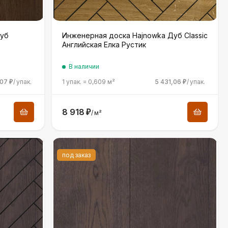
Дуб
Инженерная доска Hajnowka Дуб Classic
Английская Елка Рустик
В наличии
,07
/
упак.
1 упак.
=
0,609
м²
5 431,06
/
упак.
₽
₽
8 918
₽
/
м²
под заказ