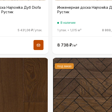
ка Hajnowka Дуб Diofa
Инженерная доска Hajnowka Д
а Рустик
Рустик
В наличии
5 431,06
/
упак.
1 упак.
=
1,015
м²
8 869
₽
8 738
₽
/
м²
под заказ