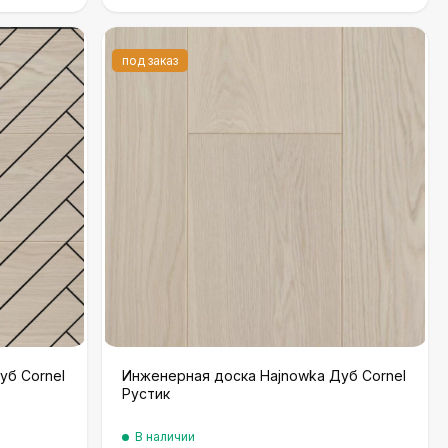
под заказ
уб Cornel
Инженерная доска Hajnowka Дуб Cornel
Рустик
В наличии