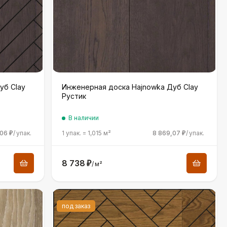
уб Clay
Инженерная доска Hajnowka Дуб Clay
Рустик
В наличии
,06
/
упак.
1 упак.
=
1,015
м²
8 869,07
/
упак.
₽
₽
8 738
₽
/
м²
под заказ