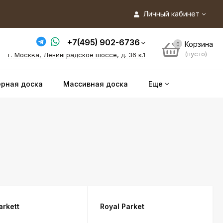
Личный кабинет
+7(495) 902-6736
Корзина
0
(пусто)
г. Москва, Ленинградское шоссе, д. 36 к.1
рная доска
Массивная доска
Еще
arkett
Royal Parket