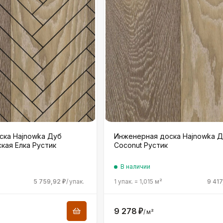
ска Hajnowka Дуб
Инженерная доска Hajnowka 
ская Елка Рустик
Coconut Рустик
В наличии
5 759,92
/
упак.
1 упак.
=
1,015
м²
9 417
₽
9 278
₽
/
м²