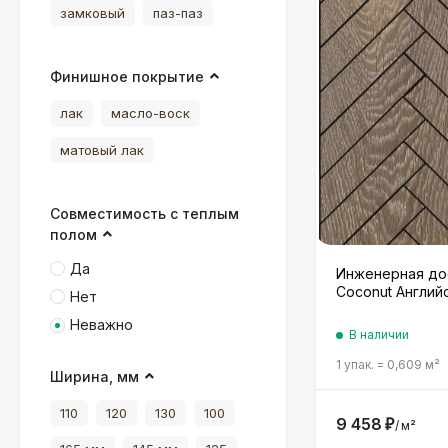
замковый
паз-паз
Финишное покрытие
лак
масло-воск
матовый лак
Совместимость с теплым
полом
Да
Инженерная до
Coconut Англий
Нет
Неважно
В наличии
1 упак.
=
0,609
м²
Ширина, мм
110
120
130
100
9 458
₽
/
м²