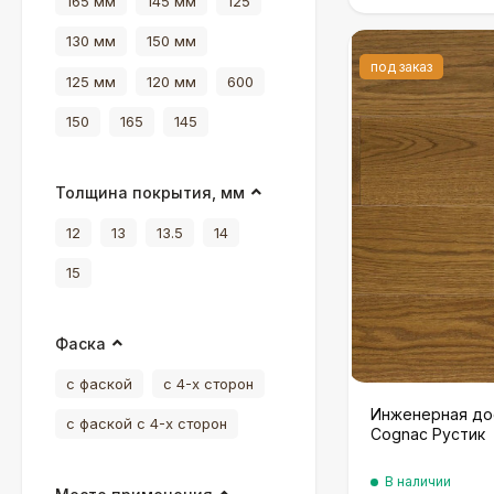
165 мм
145 мм
125
130 мм
150 мм
под заказ
125 мм
120 мм
600
150
165
145
Толщина покрытия, мм
12
13
13.5
14
15
Фаска
с фаской
с 4-х сторон
Инженерная до
с фаской с 4-х сторон
Cognac Рустик
В наличии