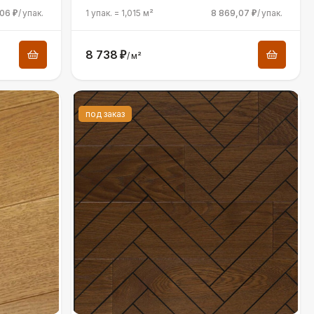
,06
/
упак.
1 упак.
=
1,015
м²
8 869,07
/
упак.
₽
₽
8 738
₽
/
м²
под заказ