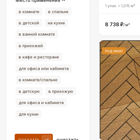
Место применения
1 упак.
=
1,015
м²
в комнате
в спальне
в детской
на кухне
8 738
₽
/
м²
в ванной комнате
в прихожей
под заказ
в кафе и ресторане
для офиса или кабинета
в комнате/спальне
в детскую
в прихожую
для офиса и кабинета
для кухни