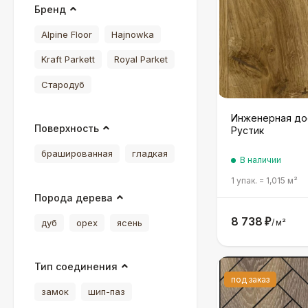
Бренд
Alpine Floor
Hajnowka
Kraft Parkett
Royal Parket
Стародуб
Инженерная дос
Поверхность
Рустик
брашированная
гладкая
В наличии
1 упак.
=
1,015
м²
Порода дерева
8 738
₽
/
м²
дуб
орех
ясень
Тип соединения
под заказ
замок
шип-паз