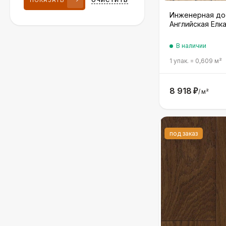
ПОКАЗАТЬ
ОЧИСТИТЬ
Инженерная дос
Английская Елк
В наличии
1 упак.
=
0,609
м²
8 918
₽
/
м²
под заказ