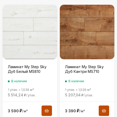
Ламинат My Step Sky
Ламинат My Step Sky
Дуб Белый MS810
Дуб Кантри MS710
В наличии
В наличии
1 упак.
=
1,536
м²
1 упак.
=
1,536
м²
5 514,24
5 207,04
/
упак.
/
упак.
₽
₽
3 590
₽
3 390
₽
/
м²
/
м²