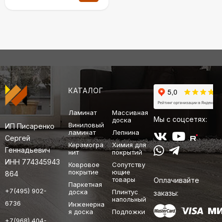
КАТАЛОГ
Ламинат
Массивная
Мы с соцсетях:
доска
Виниловый
ИП Писаренко
ламинат
Лепнина
Сергей
Керамогра
Химия для
Геннадьевич
нит
покрытий
ИНН 774345943
Ковровое
Сопутству
покрытие
ющие
864
товары
Оплачивайте
Паркетная
+7(495) 902-
доска
Плинтус
заказы:
напольный
6736
Инженерна
я доска
Подложки
+7(968) 404-