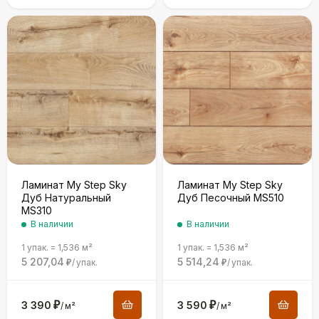
Ламинат My Step Sky
Ламинат My Step Sky
Дуб Натуральный
Дуб Песочный MS510
MS310
В наличии
В наличии
1 упак.
=
1,536
м²
1 упак.
=
1,536
м²
5 207,04
5 514,24
/
упак.
/
упак.
₽
₽
3 390
₽
3 590
₽
/
м²
/
м²