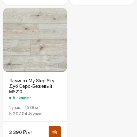
Ламинат My Step Sky
Дуб Серо-Бежевый
MS210
В наличии
1 упак.
=
1,536
м²
5 207,04
/
упак.
₽
3 390
₽
/
м²