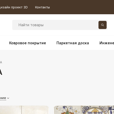
изайн проект 3D
Контакты
Ковровое покрытие
Паркетная доска
Инжене
ZA
A
ание