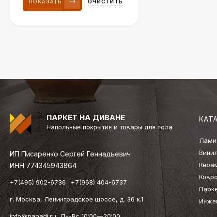
ПОКАЗАТЬ
ОЧИСТИТЬ
ПАРКЕТ НА ДИВАНЕ
КАТ
Напольные покрытия и товары для пола
Лами
Вини
ИП Писаренко Сергей Геннадьевич
Кера
ИНН 774345943864
Ковр
+7(495) 902-6736
+7(968) 404-6737
Парк
г. Москва, Ленинградское шоссе, д. 36 к.1
Инже
info@panadi.ru
Пн-Вс 10:00—20:00