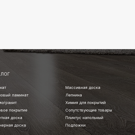
АЛОГ
нат
Массивная доска
ловый ламинат
Лепнина
могранит
Химия для покрытий
овое покрытие
Сопутствующие товары
етная доска
Плинтус напольный
нерная доска
Подложки