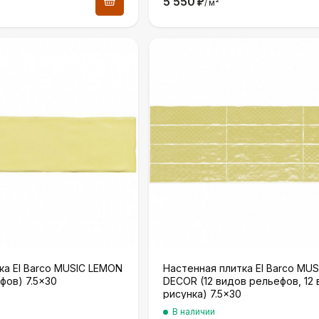
5 550
₽
/
м²
ка El Barco MUSIC LEMON
Настенная плитка El Barco MU
фов) 7.5×30
DECOR (12 видов рельефов, 12
рисунка) 7.5×30
В наличии