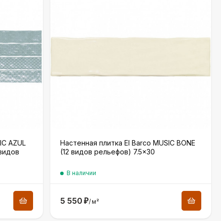
IC AZUL
Настенная плитка El Barco MUSIC BONE
 видов
(12 видов рельефов) 7.5×30
В наличии
5 550
₽
/
м²