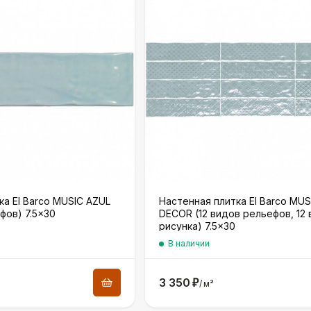
ка El Barco MUSIC AZUL
Настенная плитка El Barco MUS
фов) 7.5×30
DECOR (12 видов рельефов, 12
рисунка) 7.5×30
В наличии
3 350
₽
/
м²