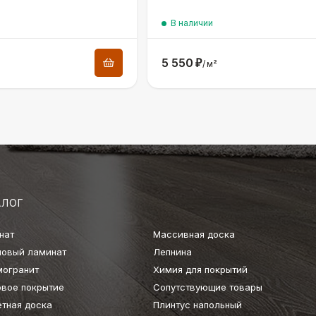
В наличии
5 550
₽
/
м²
АЛОГ
нат
Массивная доска
ловый ламинат
Лепнина
могранит
Химия для покрытий
овое покрытие
Сопутствующие товары
етная доска
Плинтус напольный