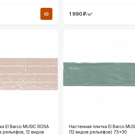
1 990
₽
/
м²
ка El Barco MUSIC ROSA
Настенная плитка El Barco MU
в рельефов, 12 видов
(12 видов рельефов) 7.5×30