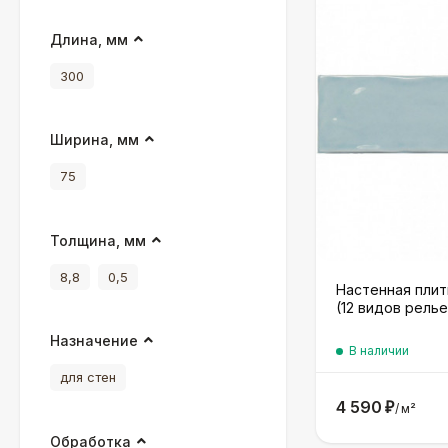
Длина, мм
300
Ширина, мм
75
Толщина, мм
8,8
0,5
Настенная плит
(12 видов релье
Назначение
В наличии
для стен
4 590
₽
/
м²
Обработка