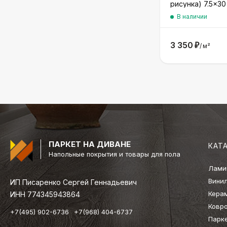
рисунка) 7.5×30
В наличии
3 350
₽
/
м²
ПАРКЕТ НА ДИВАНЕ
КАТ
Напольные покрытия и товары для пола
Лами
Вини
ИП Писаренко Сергей Геннадьевич
Кера
ИНН 774345943864
Ковр
+7(495) 902-6736
+7(968) 404-6737
Парк