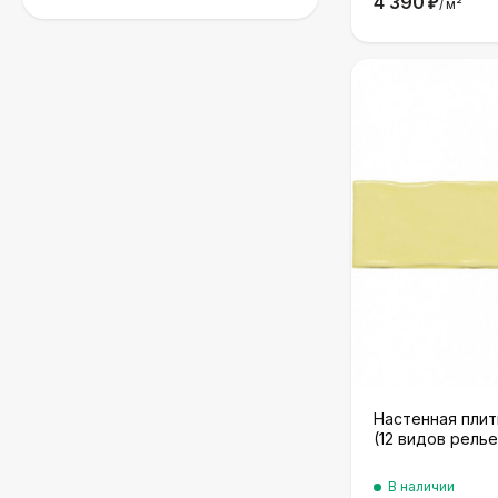
4 390
₽
/
м²
Настенная плит
(12 видов релье
В наличии