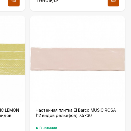
1 990
₽
/
м²
Настенная плитка El Barco MUSIC ROSA
SIC LEMON
(12 видов рельефов) 7.5×30
 видов
В наличии