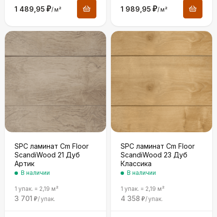
1 489,95
₽
1 989,95
₽
/
м²
/
м²
SPC ламинат Cm Floor
SPC ламинат Cm Floor
ScandiWood 21 Дуб
ScandiWood 23 Дуб
Артик
Классика
В наличии
В наличии
1 упак.
=
2,19
м²
1 упак.
=
2,19
м²
3 701
4 358
/
упак.
/
упак.
₽
₽