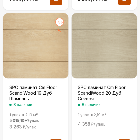
-35
%
SPC ламинат Cm Floor
SPC ламинат Cm Floor
ScandiWood 19 Дуб
ScandiWood 20 Дуб
Шампань
Секвоя
В наличии
В наличии
1 упак.
=
2,19
м²
1 упак.
=
2,19
м²
5 015,10
/
упак.
₽
4 358
/
упак.
₽
3 263
/
упак.
₽