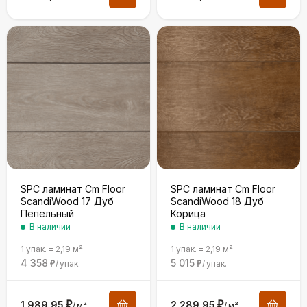
SPC ламинат Cm Floor
SPC ламинат Cm Floor
ScandiWood 17 Дуб
ScandiWood 18 Дуб
Пепельный
Корица
В наличии
В наличии
1 упак.
=
2,19
м²
1 упак.
=
2,19
м²
4 358
5 015
/
упак.
/
упак.
₽
₽
1 989,95
₽
2 289,95
₽
/
м²
/
м²