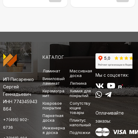
КАТАЛОГ
Ламинат
Массивная
Мы с соцсетях:
доска
Виниловый
ИП Писаренко
ламинат
Лепнина
Сергей
Керамогра
Химия для
Геннадьевич
нит
покрытий
ИНН 774345943
Ковровое
Сопутству
покрытие
ющие
864
товары
Оплачивайте
Паркетная
+7(495) 902-
доска
Плинтус
заказы:
напольный
6736
Инженерна
я доска
Подложки