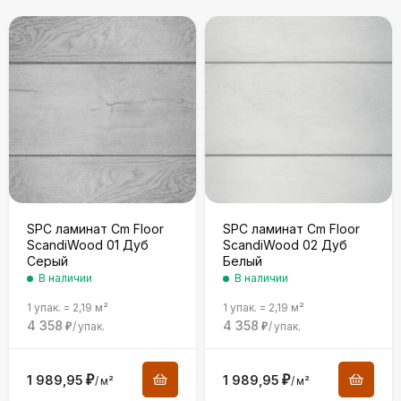
SPC ламинат Cm Floor
SPC ламинат Cm Floor
ScandiWood 01 Дуб
ScandiWood 02 Дуб
Серый
Белый
В наличии
В наличии
1 упак.
=
2,19
м²
1 упак.
=
2,19
м²
4 358
4 358
/
упак.
/
упак.
₽
₽
1 989,95
₽
1 989,95
₽
/
м²
/
м²