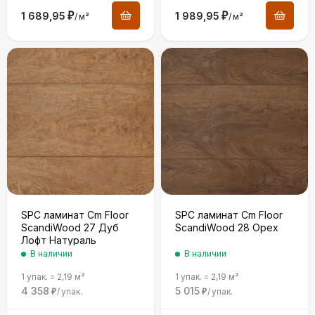
1 689,95
₽
1 989,95
₽
/
м²
/
м²
SPC ламинат Cm Floor
SPC ламинат Cm Floor
ScandiWood 27 Дуб
ScandiWood 28 Орех
Лофт Натураль
В наличии
В наличии
1 упак.
=
2,19
м²
1 упак.
=
2,19
м²
4 358
5 015
/
упак.
/
упак.
₽
₽