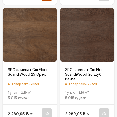
SPC ламинат Cm Floor
SPC ламинат Cm Floor
ScandiWood 25 Орех
ScandiWood 26 Дуб
Венге
Товар закончился
Товар закончился
1 упак.
=
2,19
м²
1 упак.
=
2,19
м²
5 015
5 015
/
упак.
/
упак.
₽
₽
2 289,95
₽
2 289,95
₽
/
м²
/
м²