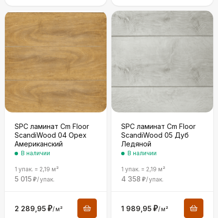
SPC ламинат Cm Floor
SPC ламинат Cm Floor
ScandiWood 04 Орех
ScandiWood 05 Дуб
Американский
Ледяной
В наличии
В наличии
1 упак.
=
2,19
м²
1 упак.
=
2,19
м²
5 015
4 358
/
упак.
/
упак.
₽
₽
2 289,95
₽
1 989,95
₽
/
м²
/
м²