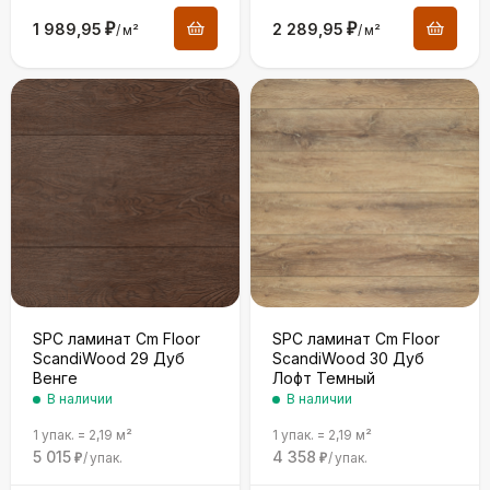
1 989,95
₽
2 289,95
₽
/
м²
/
м²
SPC ламинат Cm Floor
SPC ламинат Cm Floor
ScandiWood 29 Дуб
ScandiWood 30 Дуб
Венге
Лофт Темный
В наличии
В наличии
1 упак.
=
2,19
м²
1 упак.
=
2,19
м²
5 015
4 358
/
упак.
/
упак.
₽
₽