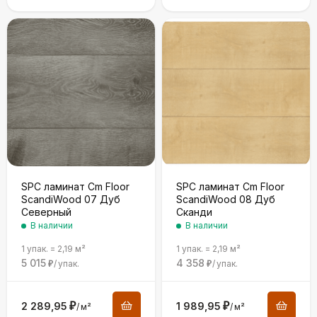
SPC ламинат Cm Floor
SPC ламинат Cm Floor
ScandiWood 07 Дуб
ScandiWood 08 Дуб
Северный
Сканди
В наличии
В наличии
1 упак.
=
2,19
м²
1 упак.
=
2,19
м²
5 015
4 358
/
упак.
/
упак.
₽
₽
2 289,95
₽
1 989,95
₽
/
м²
/
м²