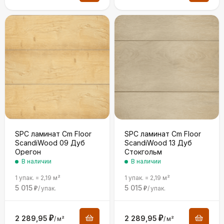
SPC ламинат Cm Floor
SPC ламинат Cm Floor
ScandiWood 09 Дуб
ScandiWood 13 Дуб
Орегон
Стокгольм
В наличии
В наличии
1 упак.
=
2,19
м²
1 упак.
=
2,19
м²
5 015
5 015
/
упак.
/
упак.
₽
₽
2 289,95
₽
2 289,95
₽
/
м²
/
м²