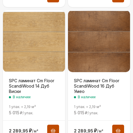
SPC ламинат Cm Floor
SPC ламинат Cm Floor
ScandiWood 14 Дуб
ScandiWood 16 Дуб
Виски
Умео
В наличии
В наличии
1 упак.
=
2,19
м²
1 упак.
=
2,19
м²
5 015
5 015
/
упак.
/
упак.
₽
₽
2 289,95
₽
2 289,95
₽
/
м²
/
м²