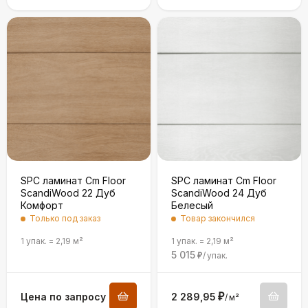
SPC ламинат Cm Floor
SPC ламинат Cm Floor
ScandiWood 22 Дуб
ScandiWood 24 Дуб
Комфорт
Белесый
Только под заказ
Товар закончился
1 упак.
=
2,19
м²
1 упак.
=
2,19
м²
5 015
/
упак.
₽
Цена по запросу
2 289,95
₽
/
м²