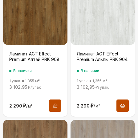
Ламинат AGT Effect
Ламинат AGT Effect
Premium Алтай PRK 908
Premium Альпы PRK 904
В наличии
В наличии
1 упак.
=
1,355
м²
1 упак.
=
1,355
м²
3 102,95
3 102,95
/
упак.
/
упак.
₽
₽
2 290
₽
2 290
₽
/
м²
/
м²