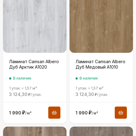
Ламинат Camsan Albero
Ламинат Camsan Albero
Дуб Арктик A1020
Дуб Медовый A1010
В наличии
В наличии
1 упак.
=
1,57
м²
1 упак.
=
1,57
м²
3 124,30
3 124,30
/
упак.
/
упак.
₽
₽
1 990
₽
1 990
₽
/
м²
/
м²