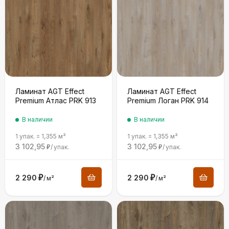
Ламинат AGT Effect
Ламинат AGT Effect
Premium Атлас PRK 913
Premium Логан PRK 914
В наличии
В наличии
1 упак.
=
1,355
м²
1 упак.
=
1,355
м²
3 102,95
3 102,95
/
упак.
/
упак.
₽
₽
2 290
₽
2 290
₽
/
м²
/
м²