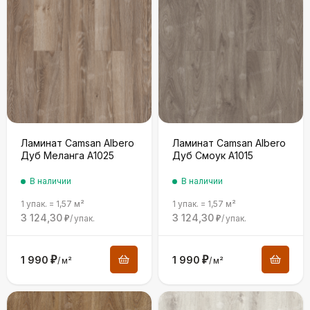
Ламинат Camsan Albero
Ламинат Camsan Albero
Дуб Меланга A1025
Дуб Смоук A1015
В наличии
В наличии
1 упак.
=
1,57
м²
1 упак.
=
1,57
м²
3 124,30
3 124,30
/
упак.
/
упак.
₽
₽
1 990
₽
1 990
₽
/
м²
/
м²