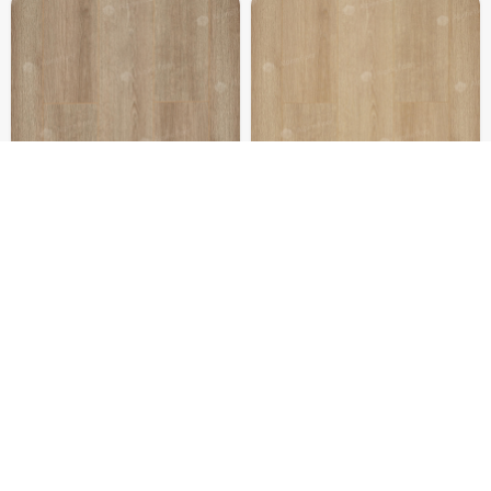
Ламинат Camsan
Ламинат Camsan
Premium Дуб Кашемир
Premium Дуб Натур
P1001
P1002
В наличии
В наличии
1 упак.
=
1,84
м²
1 упак.
=
1,84
м²
3 624,80
3 624,80
/
упак.
/
упак.
₽
₽
1 970
₽
1 970
₽
/
м²
/
м²