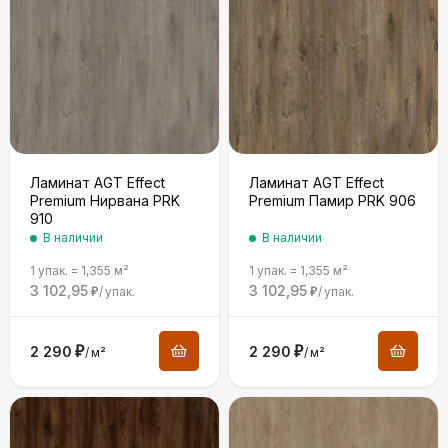
Ламинат AGT Effect
Ламинат AGT Effect
Premium Нирвана PRK
Premium Памир PRK 906
910
В наличии
В наличии
1 упак.
=
1,355
м²
1 упак.
=
1,355
м²
3 102,95
3 102,95
/
упак.
/
упак.
₽
₽
2 290
₽
2 290
₽
/
м²
/
м²