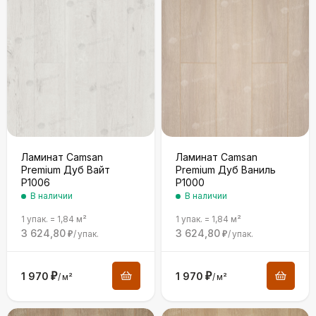
Ламинат Camsan
Ламинат Camsan
Premium Дуб Вайт
Premium Дуб Ваниль
P1006
P1000
В наличии
В наличии
1 упак.
=
1,84
м²
1 упак.
=
1,84
м²
3 624,80
3 624,80
/
упак.
/
упак.
₽
₽
1 970
₽
1 970
₽
/
м²
/
м²