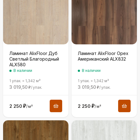
Ламинат AlixFloor Дуб
Ламинат AlixFloor Орех
Светлый Благородный
Американский ALX832
ALX580
В наличии
В наличии
1 упак.
=
1,342
м²
1 упак.
=
1,342
м²
3 019,50
3 019,50
/
упак.
/
упак.
₽
₽
2 250
₽
2 250
₽
/
м²
/
м²