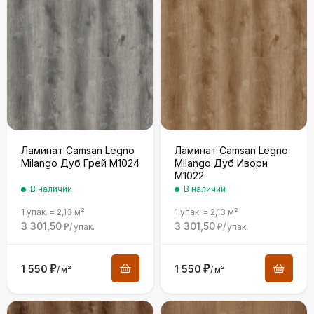
Ламинат Camsan Legno
Ламинат Camsan Legno
Milango Дуб Грей М1024
Milango Дуб Ивори
М1022
В наличии
В наличии
1 упак.
=
2,13
м²
1 упак.
=
2,13
м²
3 301,50
3 301,50
/
упак.
/
упак.
₽
₽
1 550
₽
1 550
₽
/
м²
/
м²