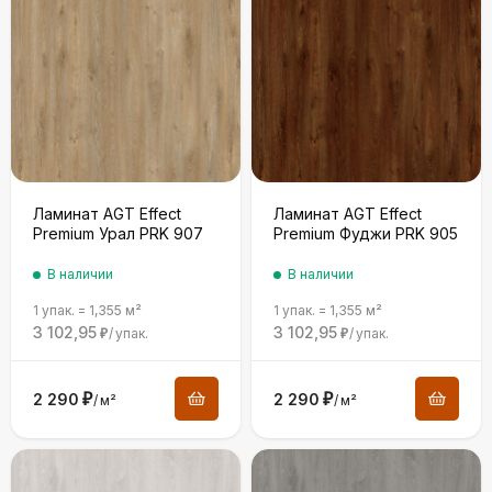
Ламинат AGT Effect
Ламинат AGT Effect
Premium Урал PRK 907
Premium Фуджи PRK 905
В наличии
В наличии
1 упак.
=
1,355
м²
1 упак.
=
1,355
м²
3 102,95
3 102,95
/
упак.
/
упак.
₽
₽
2 290
₽
2 290
₽
/
м²
/
м²