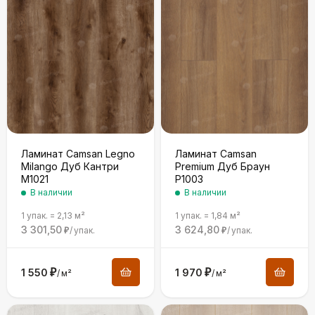
Ламинат Camsan Legno
Ламинат Camsan
Milango Дуб Кантри
Premium Дуб Браун
М1021
P1003
В наличии
В наличии
1 упак.
=
2,13
м²
1 упак.
=
1,84
м²
3 301,50
3 624,80
/
упак.
/
упак.
₽
₽
1 550
₽
1 970
₽
/
м²
/
м²