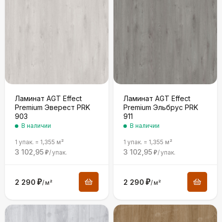
Ламинат AGT Effect
Ламинат AGT Effect
Premium Эверест PRK
Premium Эльбрус PRK
903
911
В наличии
В наличии
1 упак.
=
1,355
м²
1 упак.
=
1,355
м²
3 102,95
3 102,95
/
упак.
/
упак.
₽
₽
2 290
₽
2 290
₽
/
м²
/
м²