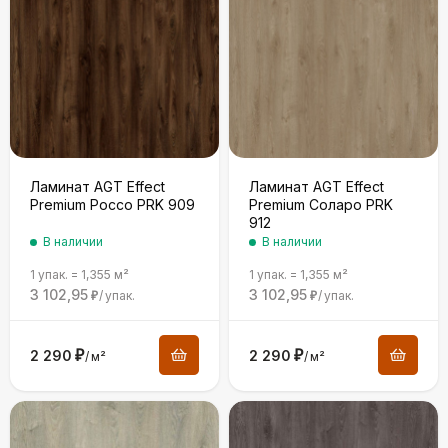
Ламинат AGT Effect
Ламинат AGT Effect
Premium Россо PRK 909
Premium Соларо PRK
912
В наличии
В наличии
1 упак.
=
1,355
м²
1 упак.
=
1,355
м²
3 102,95
3 102,95
/
упак.
/
упак.
₽
₽
2 290
₽
2 290
₽
/
м²
/
м²