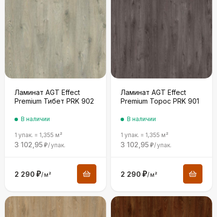
Ламинат AGT Effect
Ламинат AGT Effect
Premium Тибет PRK 902
Premium Торос PRK 901
В наличии
В наличии
1 упак.
=
1,355
м²
1 упак.
=
1,355
м²
3 102,95
3 102,95
/
упак.
/
упак.
₽
₽
2 290
₽
2 290
₽
/
м²
/
м²