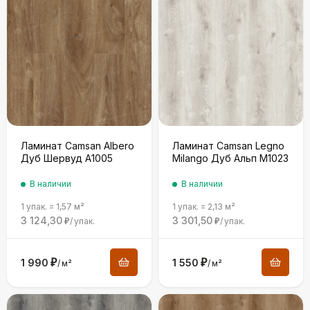
Ламинат Camsan Albero
Ламинат Camsan Legno
Дуб Шервуд A1005
Milango Дуб Альп М1023
В наличии
В наличии
1 упак.
=
1,57
м²
1 упак.
=
2,13
м²
3 124,30
3 301,50
/
упак.
/
упак.
₽
₽
1 990
₽
1 550
₽
/
м²
/
м²