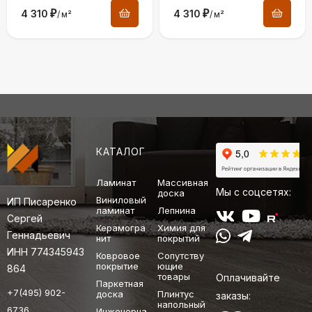
4 310
₽
4 310
₽
/
м²
/
м²
КАТАЛОГ
Ламинат
Массивная
Мы с соцсетях:
доска
Виниловый
ИП Писаренко
ламинат
Лепнина
Сергей
Керамогра
Химия для
Геннадьевич
нит
покрытий
ИНН 774345943
Ковровое
Сопутству
покрытие
ющие
864
товары
Оплачивайте
Паркетная
+7(495) 902-
доска
Плинтус
заказы:
напольный
6736
Инженерна