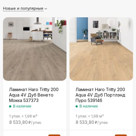
Новые и популярные
Ламинат Haro Tritty 200
Ламинат Haro Tritty 200
Aqua 4V Дуб Венето
Aqua 4V Дуб Портлэнд
Мокка 537373
Пуро 539146
В наличии
В наличии
1 упак.
=
1,98
м²
1 упак.
=
1,98
м²
8 533,80
8 533,80
/
упак.
/
упак.
₽
₽