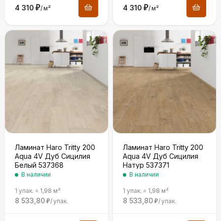
4 310
₽
4 310
₽
/
м²
/
м²
Ламинат Haro Tritty 200
Ламинат Haro Tritty 200
Aqua 4V Дуб Сицилия
Aqua 4V Дуб Сицилия
Белый 537368
Натур 537371
В наличии
В наличии
1 упак.
=
1,98
м²
1 упак.
=
1,98
м²
8 533,80
8 533,80
/
упак.
/
упак.
₽
₽