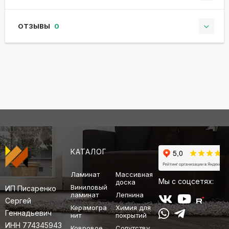
ОТЗЫВЫ
0
КАТАЛОГ
Ламинат
Массивная
Мы с соцсетях:
доска
Виниловый
ИП Писаренко
ламинат
Лепнина
Сергей
Керамогра
Химия для
Геннадьевич
нит
покрытий
ИНН 774345943
Ковровое
Сопутству