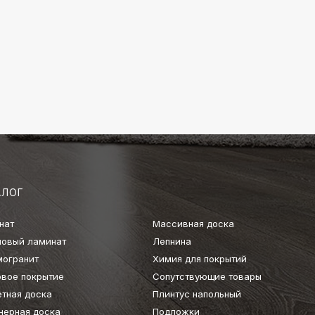
АЛОГ
нат
Массивная доска
ловый ламинат
Лепнина
могранит
Химия для покрытий
овое покрытие
Сопутствующие товары
етная доска
Плинтус напольный
нерная доска
Подложки