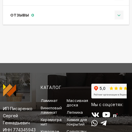
ОТЗЫВЫ
0
КАТАЛОГ
Ламинат
Массивная
Мы с соцсетях:
доска
Виниловый
ИП Писаренко
ламинат
Лепнина
Сергей
Керамогра
Химия для
Геннадьевич
нит
покрытий
ИНН 774345943
Ковровое
Сопутству