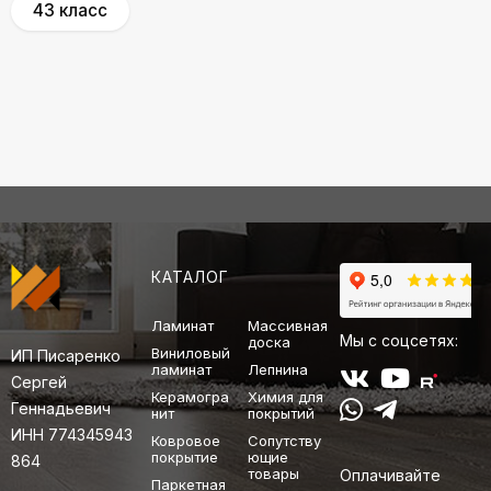
43 класс
КАТАЛОГ
Ламинат
Массивная
Мы с соцсетях:
доска
Виниловый
ИП Писаренко
ламинат
Лепнина
Сергей
Керамогра
Химия для
Геннадьевич
нит
покрытий
ИНН 774345943
Ковровое
Сопутству
покрытие
ющие
864
товары
Оплачивайте
Паркетная