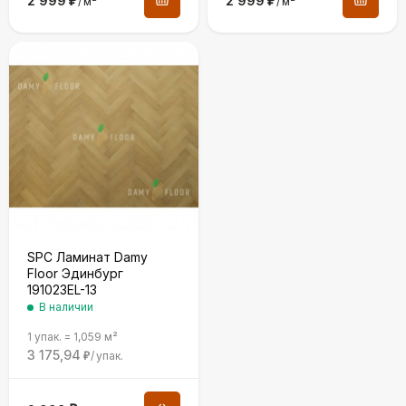
2 999
₽
2 999
₽
/
м²
/
м²
SPC Ламинат Damy
Floor Эдинбург
191023EL-13
В наличии
1 упак.
=
1,059
м²
3 175,94
/
упак.
₽