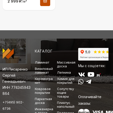
2 999
₽
/
м²
КАТАЛОГ
Ламинат
Массивная
Мы с соцсетях:
доска
Виниловый
ИП Писаренко
ламинат
Лепнина
Сергей
Керамогра
Химия для
Геннадьевич
нит
покрытий
ИНН 774345943
Ковровое
Сопутству
покрытие
ющие
864
товары
Оплачивайте
Паркетная
+7(495) 902-
доска
Плинтус
заказы:
напольный
6736
Инженерна
я доска
Подложки