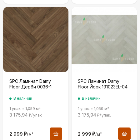
SPC Ламинат Damy
SPC Ламинат Damy
Floor Дерби 0036-1
Floor Йорк 191023EL-04
В наличии
В наличии
1 упак.
=
1,059
м²
1 упак.
=
1,059
м²
3 175,94
3 175,94
/
упак.
/
упак.
₽
₽
2 999
₽
2 999
₽
/
м²
/
м²