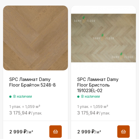
SPC Ламинат Damy
SPC Ламинат Damy
Floor Брайтон 5248-8
Floor Бристоль
191023EL-02
В наличии
В наличии
1 упак.
=
1,059
м²
1 упак.
=
1,059
м²
3 175,94
3 175,94
/
упак.
/
упак.
₽
₽
2 999
₽
2 999
₽
/
м²
/
м²