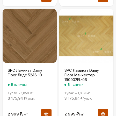
SPC Ламинат Damy
SPC Ламинат Damy
Floor Лидс 5246-10
Floor Манчестер
190902EL-06
В наличии
В наличии
1 упак.
=
1,059
м²
1 упак.
=
1,059
м²
3 175,94
3 175,94
/
упак.
/
упак.
₽
₽
2 999
₽
2 999
₽
/
м²
/
м²