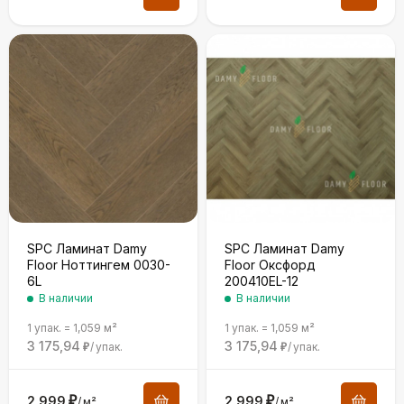
SPC Ламинат Damy
SPC Ламинат Damy
Floor Ноттингем 0030-
Floor Оксфорд
6L
200410EL-12
В наличии
В наличии
1 упак.
=
1,059
м²
1 упак.
=
1,059
м²
3 175,94
3 175,94
/
упак.
/
упак.
₽
₽
2 999
₽
2 999
₽
/
м²
/
м²