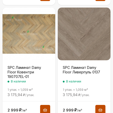
SPC Ламинат Damy
SPC Ламинат Damy
Floor Ковентри
Floor Ливерпуль 0137
190707EL-01
В наличии
В наличии
1 упак.
=
1,059
м²
1 упак.
=
1,059
м²
3 175,94
3 175,94
/
упак.
/
упак.
₽
₽
2 999
₽
2 999
₽
/
м²
/
м²