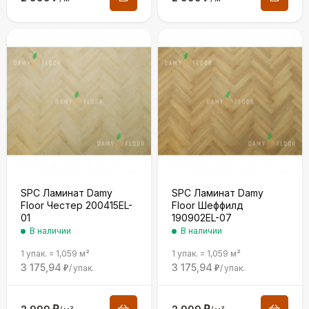
SPC Ламинат Damy
SPC Ламинат Damy
Floor Честер 200415EL-
Floor Шеффилд
01
190902EL-07
В наличии
В наличии
1 упак.
=
1,059
м²
1 упак.
=
1,059
м²
3 175,94
3 175,94
/
упак.
/
упак.
₽
₽