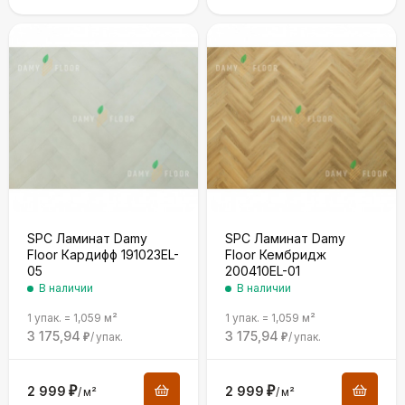
SPC Ламинат Damy
SPC Ламинат Damy
Floor Кардифф 191023EL-
Floor Кембридж
05
200410EL-01
В наличии
В наличии
1 упак.
=
1,059
м²
1 упак.
=
1,059
м²
3 175,94
3 175,94
/
упак.
/
упак.
₽
₽
2 999
₽
2 999
₽
/
м²
/
м²