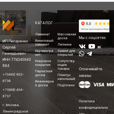
КАТАЛОГ
Ламинат
Массивная
Мы с соцсетях:
доска
Виниловый
ИП Писаренко
ламинат
Лепнина
Сергей
Керамогра
Химия для
Геннадьевич
нит
покрытий
ИНН 774345943
Ковровое
Сопутству
покрытие
ющие
864
товары
Оплачивайте
Паркетная
+7(495) 902-
доска
Плинтус
заказы:
напольный
6736
Инженерна
я доска
Подложки
+7(968) 404-
6737
Политика
г. Москва,
конфиденциально
Ленинградское
сти