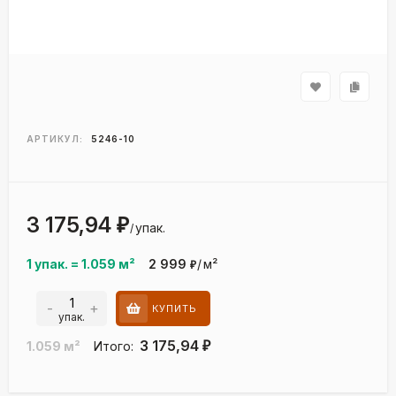
АРТИКУЛ:
5246-10
3 175,94
₽
упак.
/
1 упак.
=
1.059
м²
2 999
/
м²
₽
-
+
КУПИТЬ
упак.
3 175,94
1.059
м²
Итого:
₽