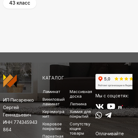
43 класс
КАТАЛОГ
Ламинат
Массивная
Мы с соцсетях:
доска
Виниловый
ИП Писаренко
ламинат
Лепнина
Сергей
Керамогра
Химия для
Геннадьевич
нит
покрытий
ИНН 774345943
Ковровое
Сопутству
покрытие
ющие
864
товары
Оплачивайте
Паркетная