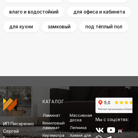
влаго и водостойкий
для офиса и кабинета
для кухни
замковый
под тёплый пол
КАТАЛОГ
Ламинат
Массивная
Мы с соцсетях:
доска
Виниловый
ИП Писаренко
ламинат
Лепнина
Сергей
Керамогра
Химия для