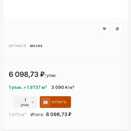
АРТИКУЛ:
MS388
6 098,73
₽
упак.
/
1 упак.
=
1.9737
м²
3 090
/
м²
₽
-
+
КУПИТЬ
упак.
6 098,73
1.973
м²
Итого:
₽