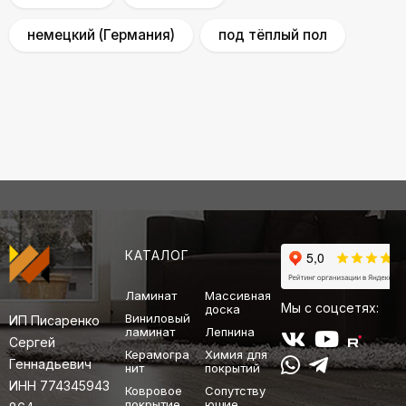
немецкий (Германия)
под тёплый пол
КАТАЛОГ
Ламинат
Массивная
Мы с соцсетях:
доска
Виниловый
ИП Писаренко
ламинат
Лепнина
Сергей
Керамогра
Химия для
Геннадьевич
нит
покрытий
ИНН 774345943
Ковровое
Сопутству
покрытие
ющие