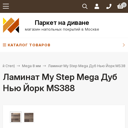
0
Паркет на диване
магазин напольных покрытий в Москве
КАТАЛОГ ТОВАРОВ
ай Степ)
Mega 8 мм
Ламинат My Step Mega Дуб Нью Йорк MS388
Ламинат My Step Mega Дуб
Нью Йорк MS388