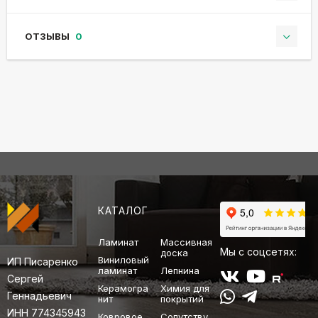
ОТЗЫВЫ
0
КАТАЛОГ
Ламинат
Массивная
Мы с соцсетях:
доска
Виниловый
ИП Писаренко
ламинат
Лепнина
Сергей
Керамогра
Химия для
Геннадьевич
нит
покрытий
ИНН 774345943
Ковровое
Сопутству