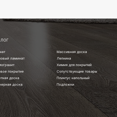
АЛОГ
нат
Массивная доска
ловый ламинат
Лепнина
могранит
Химия для покрытий
овое покрытие
Сопутствующие товары
етная доска
Плинтус напольный
нерная доска
Подложки