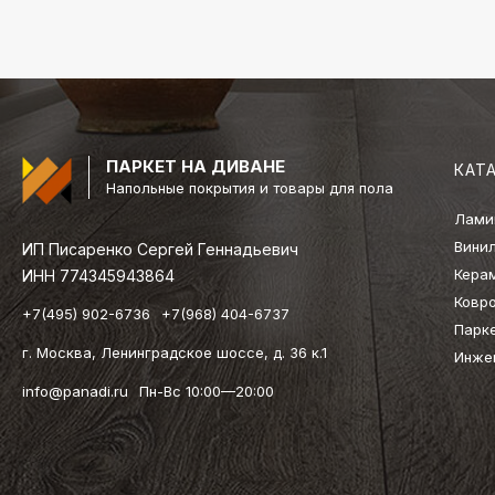
ПАРКЕТ НА ДИВАНЕ
КАТ
Напольные покрытия и товары для пола
Лами
Вини
ИП Писаренко Сергей Геннадьевич
Кера
ИНН 774345943864
Ковр
+7(495) 902-6736
+7(968) 404-6737
Парк
г. Москва, Ленинградское шоссе, д. 36 к.1
Инже
info@panadi.ru
Пн-Вс 10:00—20:00