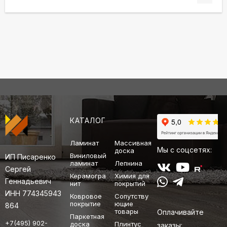
КАТАЛОГ
Ламинат
Массивная
Мы с соцсетях:
доска
Виниловый
ИП Писаренко
ламинат
Лепнина
Сергей
Керамогра
Химия для
Геннадьевич
нит
покрытий
ИНН 774345943
Ковровое
Сопутству
покрытие
ющие
864
товары
Оплачивайте
Паркетная
+7(495) 902-
доска
Плинтус
заказы: