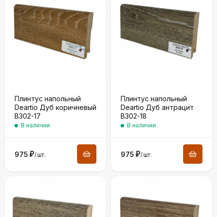
Плинтус напольный
Плинтус напольный
Deartio Дуб коричневый
Deartio Дуб антрацит
B302-17
B302-18
В наличии
В наличии
975
₽
975
₽
/
шт.
/
шт.