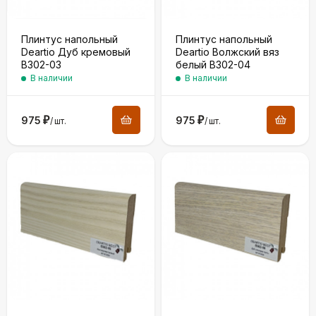
Плинтус напольный
Плинтус напольный
Deartio Дуб кремовый
Deartio Волжский вяз
B302-03
белый B302-04
В наличии
В наличии
975
₽
975
₽
/
шт.
/
шт.