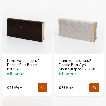
Плинтус напольный
Плинтус напольный
Deartio Best Венге
Deartio Best Дуб
B202-28
Монте-Карло B202-01
В наличии
В наличии
975
₽
975
₽
/
шт.
/
шт.