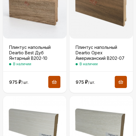
Плинтус напольный
Плинтус напольный
Deartio Best Дуб
Deartio Орех
Янтарный B202-10
Американский B202-07
В наличии
В наличии
975
₽
975
₽
/
шт.
/
шт.