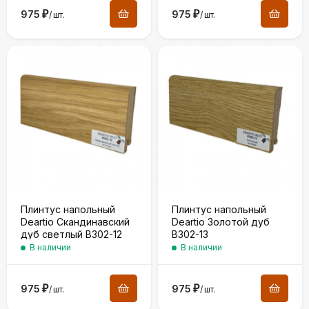
975
₽
975
₽
/
шт.
/
шт.
Плинтус напольный
Плинтус напольный
Deartio Скандинавский
Deartio Золотой дуб
дуб светлый B302-12
B302-13
В наличии
В наличии
975
₽
975
₽
/
шт.
/
шт.