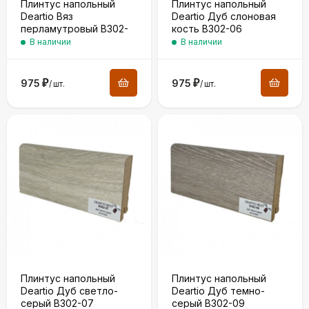
Плинтус напольный
Плинтус напольный
Deartio Вяз
Deartio Дуб слоновая
перламутровый B302-
кость B302-06
05
В наличии
В наличии
975
₽
975
₽
/
шт.
/
шт.
Плинтус напольный
Плинтус напольный
Deartio Дуб светло-
Deartio Дуб темно-
серый B302-07
серый B302-09