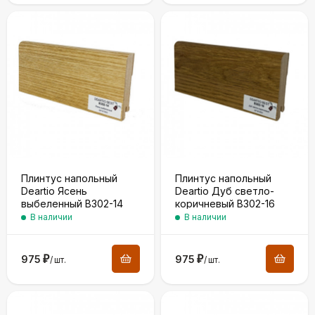
Плинтус напольный
Плинтус напольный
Deartio Ясень
Deartio Дуб светло-
выбеленный B302-14
коричневый B302-16
В наличии
В наличии
975
₽
975
₽
/
шт.
/
шт.