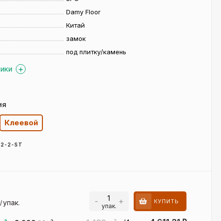
Damy Floor
Китай
замок
под плитку/камень
ТИКИ
ия
Клеевой
32-2-ST
-
+
КУПИТЬ
упак.
/
упак.