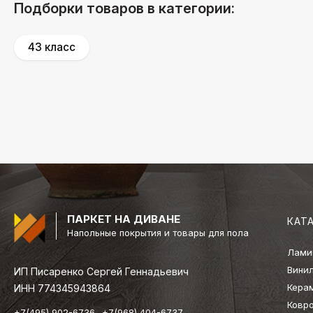
Подборки товаров в категории:
43 класс
ПАРКЕТ НА ДИВАНЕ
КАТ
Напольные покрытия и товары для пола
Лами
Вини
ИП Писаренко Сергей Геннадьевич
Кера
ИНН 774345943864
Ковр
+7(495) 902-6736
+7(968) 404-6737