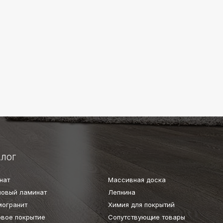
АЛОГ
нат
Массивная доска
ловый ламинат
Лепнина
могранит
Химия для покрытий
овое покрытие
Сопутствующие товары