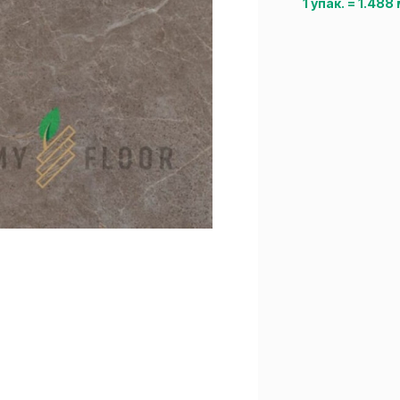
1 упак.
=
1.488