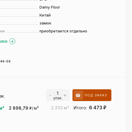
Damy Floor
Китай
замок
жки
приобретается отдельно
ТИКИ
44-06
-
+
ПОД ЗАКАЗ
ак.
упак.
6 473
2.233
м²
Итого:
₽
м²
2 898,79
/
м²
₽