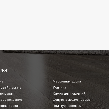
АЛОГ
нат
Массивная доска
ловый ламинат
Лепнина
могранит
Химия для покрытий
овое покрытие
Сопутствующие товары
етная доска
Плинтус напольный