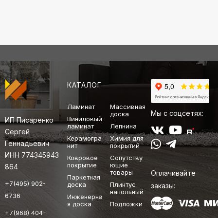
КАТАЛОГ
Ламинат
Массивная
Мы с соцсетях:
доска
Виниловый
ИП Писаренко
ламинат
Лепнина
Сергей
Керамогра
Химия для
Геннадьевич
нит
покрытий
ИНН 774345943
Ковровое
Сопутству
покрытие
ющие
864
товары
Оплачивайте
Паркетная
+7(495) 902-
доска
Плинтус
заказы:
напольный
6736
Инженерна
я доска
Подложки
+7(968) 404-